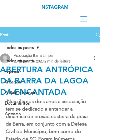
INSTAGRAM
Post
Todos os posts
Associação Barra Limpa
Todos os posts
28 de abr. de 2020
2 min de leitura
ABERTURA ANTRÓPICA
A praia
DA BARRA DA LAGOA
A Lagoa
DA ENCANTADA
A Baleia Franca
 Nos últimos dois anos a associação 
Documentos
tem se dedicado a entender a 
Agenda
dinâmica de erosão costeira da praia 
da Barra, em conjunto com a Defesa 
Civil do Município, bem como do 
Estado de SC. Foram inúmeros 