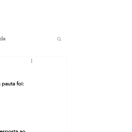
da
pauta foi:
resposta ao 