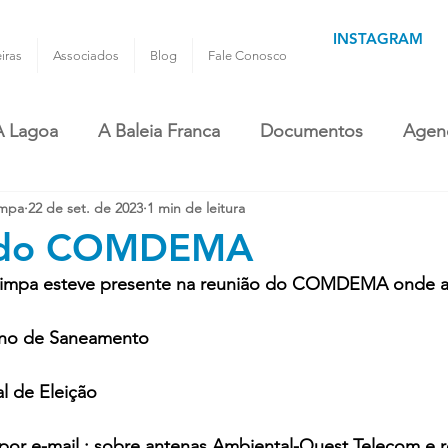
INSTAGRAM
iras
Associados
Blog
Fale Conosco
A Lagoa
A Baleia Franca
Documentos
Agen
impa
22 de set. de 2023
1 min de leitura
 do COMDEMA
Limpa esteve presente na reunião do COMDEMA onde a 
lano de Saneamento
l de Eleição
 por e-mail : sobre antenas Ambiental-Quest Telecom e 