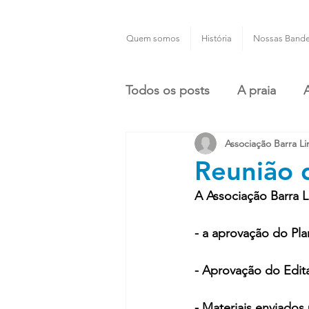
Quem somos
História
Nossas Bande
Todos os posts
A praia
Associação Barra L
Reunião
A Associação Barra 
- a aprovação do P
- Aprovação do Edita
- Materiais enviados