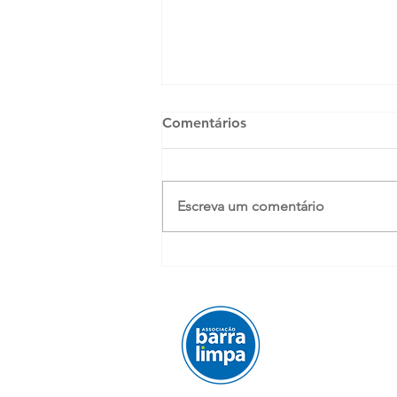
Comentários
Escreva um comentário
Relembrando nossas
cartinhas de 2024, ainda tão
atuais!