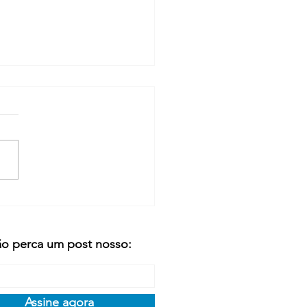
ciclável ou Não?
o perca um post nosso:
Assine agora