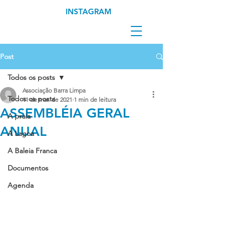
INSTAGRAM
Post
Todos os posts
Associação Barra Limpa
Todos os posts
11 de mar. de 2021
1 min de leitura
ASSEMBLÉIA GERAL
A praia
ANUAL
A Lagoa
A Baleia Franca
Documentos
Agenda