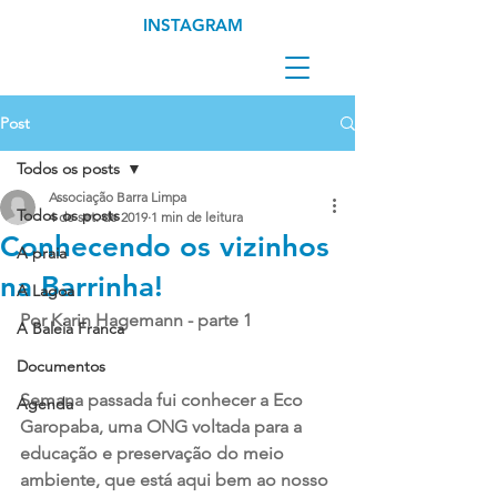
INSTAGRAM
Post
Todos os posts
Associação Barra Limpa
Todos os posts
4 de set. de 2019
1 min de leitura
Conhecendo os vizinhos
A praia
na Barrinha!
A Lagoa
Por Karin Hagemann - parte 1
A Baleia Franca
Documentos
Semana passada fui conhecer a Eco 
Agenda
Garopaba, uma ONG voltada para a 
educação e preservação do meio 
ambiente, que está aqui bem ao nosso 